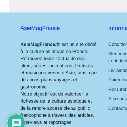
AsieMagFrance
Informa
AsieMagFrance.fr
est un site dédié
Conditio
à la culture asiatique en France.
Mentions
Retrouvez toute l’actualité des
confident
films, séries, animations, festivals
Livraiso
et musiques venus d’Asie, ainsi que
des bons plans voyages et
Paiement
gastronomie.
Recrute
Notre objectif est de valoriser la
A propos
richesse de la culture asiatique et
de la rendre accessible au public
Contact
francophone à travers des articles,
interviews et reportages.