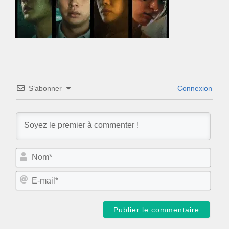
S’abonner
Connexion
N
o
m
E
*
-
m
a
i
l