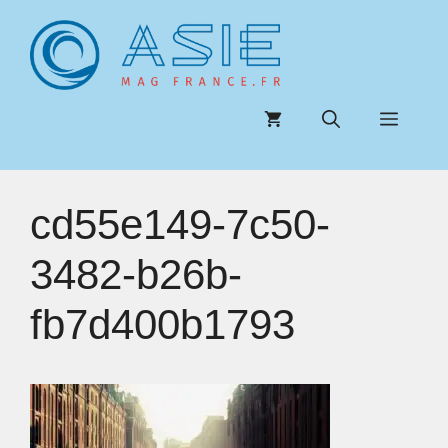
Aller
au
contenu
Menu
cd55e149-7c50-
3482-b26b-
fb7d400b1793