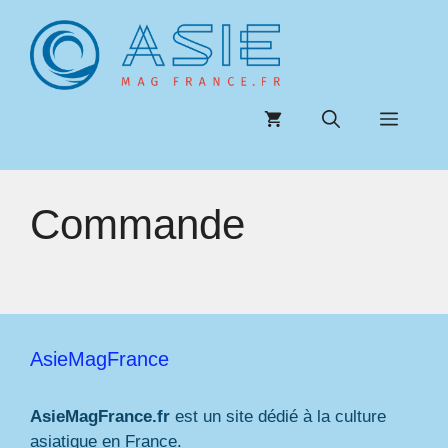
Aller
au
contenu
Menu
Commande
AsieMagFrance
AsieMagFrance.fr
est un site dédié à la culture
asiatique en France.