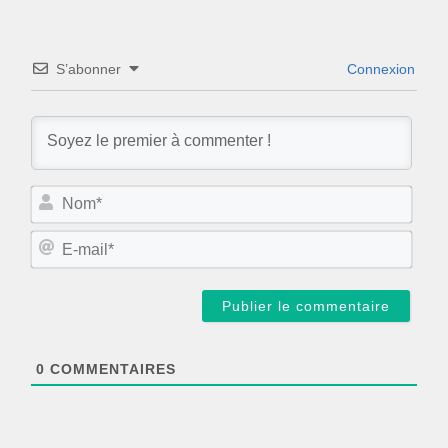
S’abonner
Connexion
N
o
m
E
*
-
m
a
i
l
*
0
COMMENTAIRES