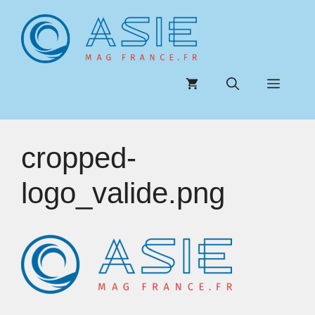
Aller
au
contenu
Menu
cropped-
logo_valide.png