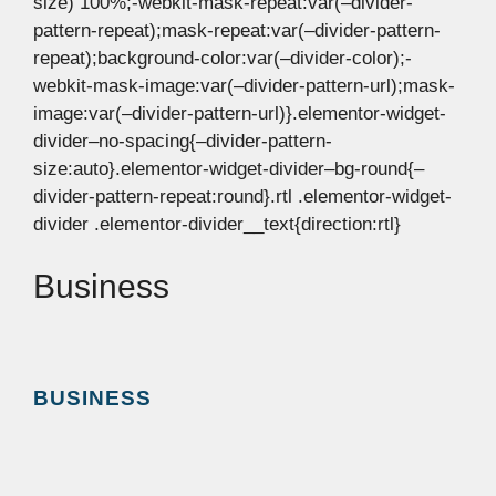
size) 100%;-webkit-mask-repeat:var(–divider-
pattern-repeat);mask-repeat:var(–divider-pattern-
repeat);background-color:var(–divider-color);-
webkit-mask-image:var(–divider-pattern-url);mask-
image:var(–divider-pattern-url)}.elementor-widget-
divider–no-spacing{–divider-pattern-
size:auto}.elementor-widget-divider–bg-round{–
divider-pattern-repeat:round}.rtl .elementor-widget-
divider .elementor-divider__text{direction:rtl}
Business
BUSINESS