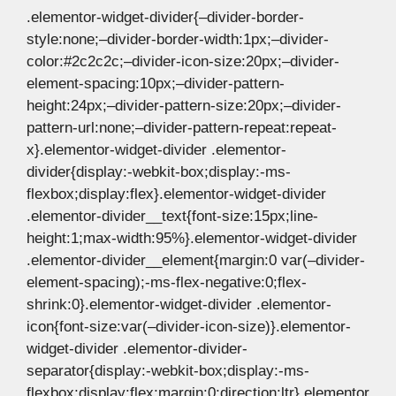
.elementor-widget-divider{–divider-border-
style:none;–divider-border-width:1px;–divider-
color:#2c2c2c;–divider-icon-size:20px;–divider-
element-spacing:10px;–divider-pattern-
height:24px;–divider-pattern-size:20px;–divider-
pattern-url:none;–divider-pattern-repeat:repeat-
x}.elementor-widget-divider .elementor-
divider{display:-webkit-box;display:-ms-
flexbox;display:flex}.elementor-widget-divider
.elementor-divider__text{font-size:15px;line-
height:1;max-width:95%}.elementor-widget-divider
.elementor-divider__element{margin:0 var(–divider-
element-spacing);-ms-flex-negative:0;flex-
shrink:0}.elementor-widget-divider .elementor-
icon{font-size:var(–divider-icon-size)}.elementor-
widget-divider .elementor-divider-
separator{display:-webkit-box;display:-ms-
flexbox;display:flex;margin:0;direction:ltr}.elementor