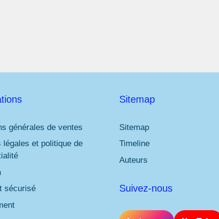
l
*
tions
Sitemap
ns générales de ventes
Sitemap
 légales et politique de
Timeline
ialité
Auteurs
n
Suivez-nous
 sécurisé
ment