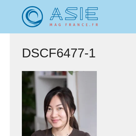
Aller
au
contenu
DSCF6477-1