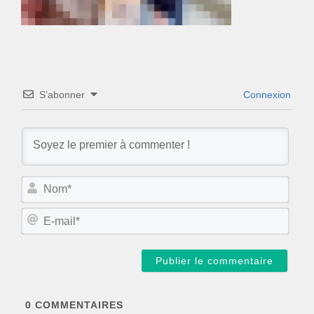
S’abonner
Connexion
N
o
m
E
*
-
m
a
i
l
*
0
COMMENTAIRES