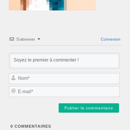
S’abonner
Connexion
N
o
m
E
*
-
m
a
i
l
*
0
COMMENTAIRES