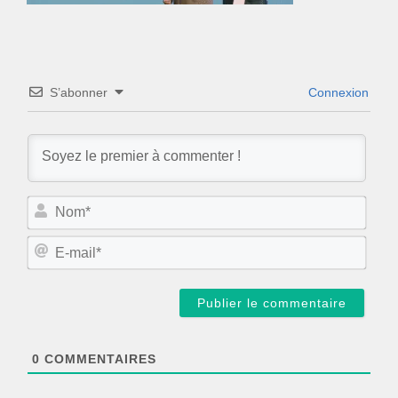
S’abonner
Connexion
N
o
m
E
*
-
m
a
i
l
*
0
COMMENTAIRES