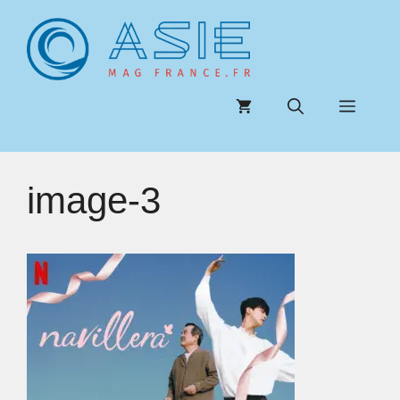
Aller
au
contenu
Menu
image-3