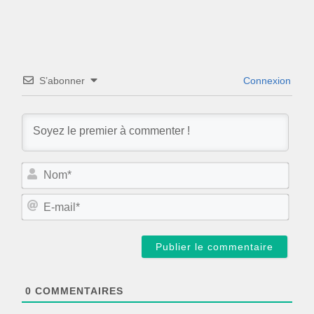
S’abonner
Connexion
N
o
m
E
*
-
m
a
i
l
*
0
COMMENTAIRES