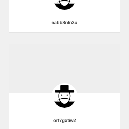
eabb8nln3u
orf7gxtiw2