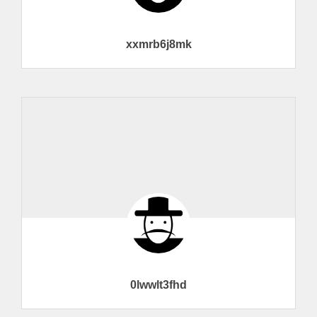
xxmrb6j8mk
0lwwlt3fhd