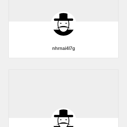
nhrnai4l7g