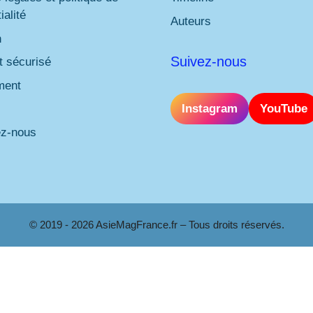
ialité
Auteurs
n
Suivez-nous
 sécurisé
ment
Instagram
YouTube
ez-nous
© 2019 - 2026 AsieMagFrance.fr – Tous droits réservés.