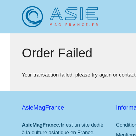
Aller
au
contenu
Order Failed
Your transaction failed, please try again or contact
AsieMagFrance
Informa
AsieMagFrance.fr
est un site dédié
Conditio
à la culture asiatique en France.
Mentions