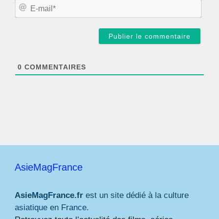
m
E
*
-
m
a
i
l
*
0
COMMENTAIRES
AsieMagFrance
AsieMagFrance.fr
est un site dédié à la culture
asiatique en France.