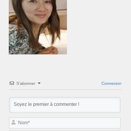
S’abonner
Connexion
N
o