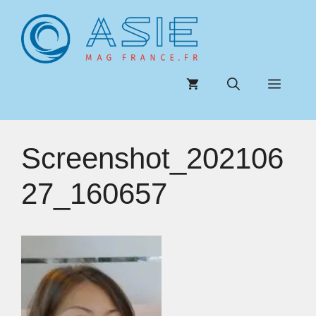
Aller
au
contenu
Menu
Screenshot_202106
27_160657