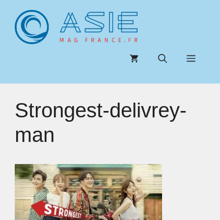
Aller
au
contenu
Menu
Strongest-delivrey-
man