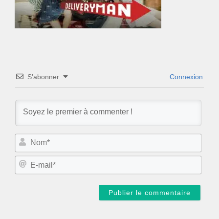
S’abonner
Connexion
N
o
m
E
*
-
m
a
i
l
*