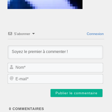
S’abonner
Connexion
N
o
m
E
*
-
m
a
i
l
*
0
COMMENTAIRES