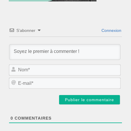
S’abonner
Connexion
N
o
m
E
*
-
m
a
i
l
*
0
COMMENTAIRES