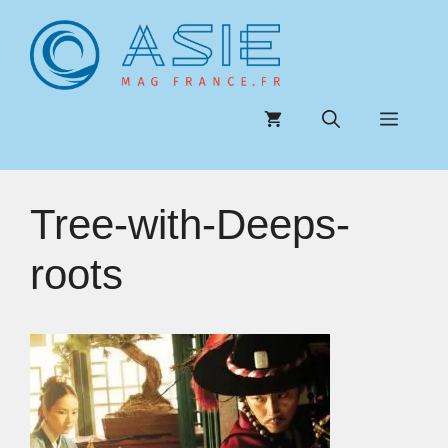
Aller
au
contenu
Menu
Tree-with-Deeps-
roots