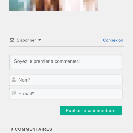
S’abonner
Connexion
N
o
m
E
*
-
m
a
i
l
*
0
COMMENTAIRES