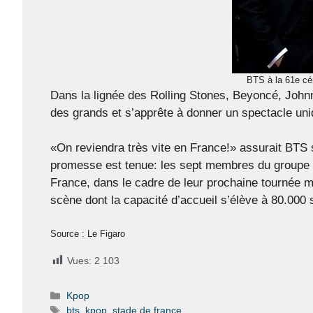
BTS à la 61e cé
Dans la lignée des Rolling Stones, Beyoncé, Johnn
des grands et s’apprête à donner un spectacle uni
«On reviendra très vite en France!» assurait BTS s
promesse est tenue: les sept membres du groupe s
France, dans le cadre de leur prochaine tournée 
scène dont la capacité d’accueil s’élève à 80.000 
Source : Le Figaro
Vues:
2 103
Catégories
Kpop
Étiquettes
bts
,
kpop
,
stade de france