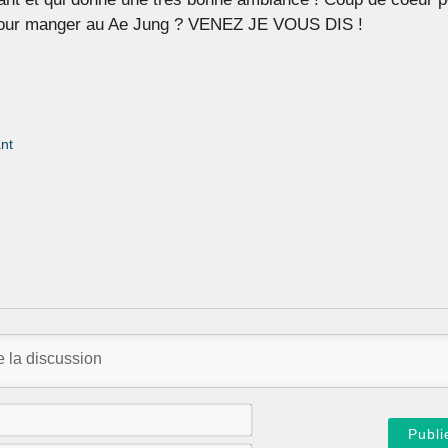
s pour manger au Ae Jung ? VENEZ JE VOUS DIS !
nt
N
o