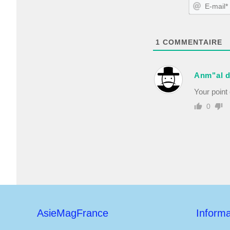
1
COMMENTAIRE
Anm"al d
Your point
0
AsieMagFrance
Informa