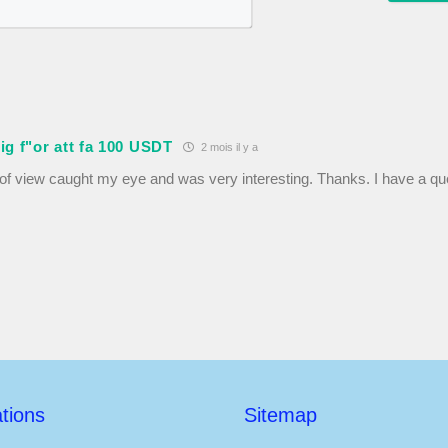
m
E
*
-
m
a
i
l
*
ig f"or att fa 100 USDT
2 mois il y a
 of view caught my eye and was very interesting. Thanks. I have a que
tions
Sitemap