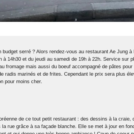
n budget serré ? Alors rendez-vous au restaurant Ae Jung à 
 à 14h30 et du jeudi au samedi de 19h à 22h. Service sur p
 au fromage mais aussi du boeuf accompagné de pâtes pour 
e radis marinés et de frites. Cependant le prix sera plus éle
n pour moins cher.
éenne de ce tout petit restaurant : des dessins à la craie,
a rue grâce à sa façade blanche. Elle se met à jour en fonc
ant et qui donne une très bonne ambiance ! Coup de coeur po