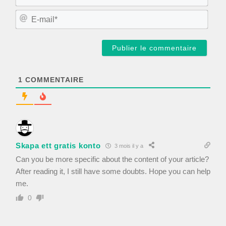
o
m
E
*
-
m
a
i
l
*
1
COMMENTAIRE
Skapa ett gratis konto
3 mois il y a
Can you be more specific about the content of your article?
After reading it, I still have some doubts. Hope you can help
me.
0