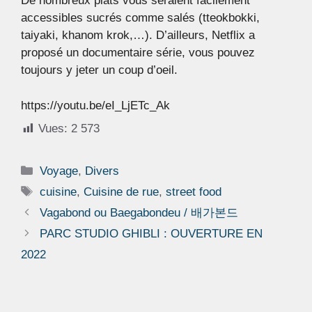
De nombreux plats vous seraient facilement
accessibles sucrés comme salés (tteokbokki,
taiyaki, khanom krok,…). D’ailleurs, Netflix a
proposé un documentaire série, vous pouvez
toujours y jeter un coup d’oeil.
https://youtu.be/eI_LjETc_Ak
Vues:
2 573
Catégories
Voyage
,
Divers
Étiquettes
cuisine
,
Cuisine de rue
,
street food
Vagabond ou Baegabondeu / 배가본드
PARC STUDIO GHIBLI : OUVERTURE EN
2022