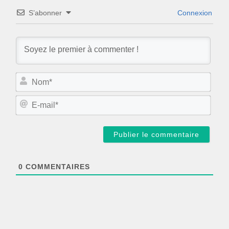
S’abonner
Connexion
N
o
m
E
*
-
m
a
i
l
*
0
COMMENTAIRES