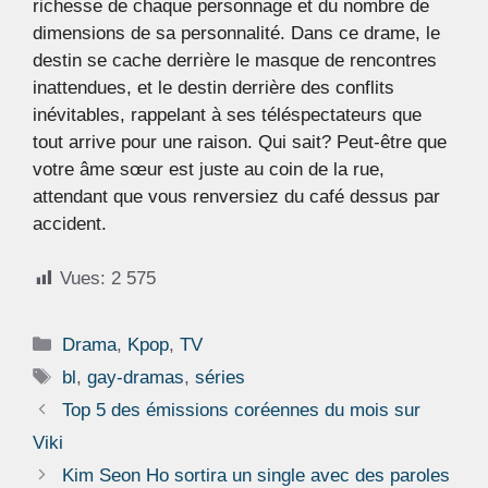
richesse de chaque personnage et du nombre de
dimensions de sa personnalité. Dans ce drame, le
destin se cache derrière le masque de rencontres
inattendues, et le destin derrière des conflits
inévitables, rappelant à ses téléspectateurs que
tout arrive pour une raison. Qui sait? Peut-être que
votre âme sœur est juste au coin de la rue,
attendant que vous renversiez du café dessus par
accident.
Vues:
2 575
Catégories
Drama
,
Kpop
,
TV
Étiquettes
bl
,
gay-dramas
,
séries
Top 5 des émissions coréennes du mois sur
Viki
Kim Seon Ho sortira un single avec des paroles