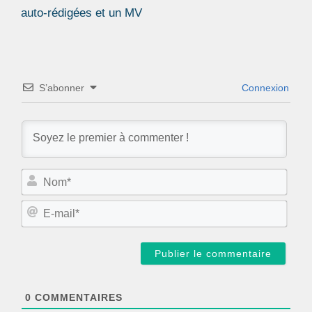
auto-rédigées et un MV
S’abonner
Connexion
N
o
m
E
*
-
m
a
i
l
*
0
COMMENTAIRES