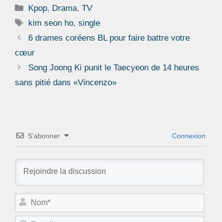
Catégories
Kpop
,
Drama
,
TV
Étiquettes
kim seon ho
,
single
6 drames coréens BL pour faire battre votre
cœur
Song Joong Ki punit le Taecyeon de 14 heures
sans pitié dans «Vincenzo»
S’abonner
Connexion
N
o
m
E