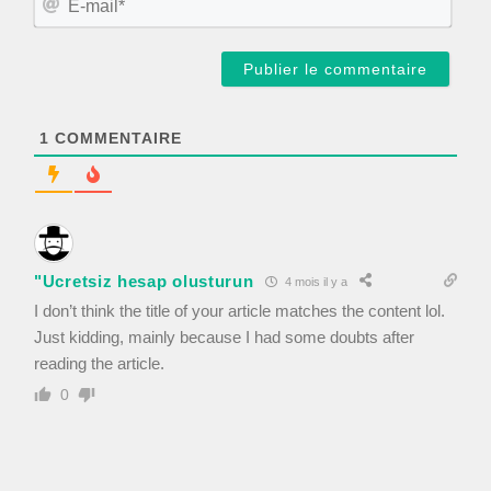
*
-
m
a
i
l
*
1
COMMENTAIRE
"Ucretsiz hesap olusturun
4 mois il y a
I don’t think the title of your article matches the content lol.
Just kidding, mainly because I had some doubts after
reading the article.
0