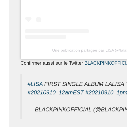
Une publication partagée par LISA (@lala
Confirmer aussi sur le Twitter
BLACKPINKOFFICI
#LISA
FIRST SINGLE ALBUM LALISA
#20210910_12amEST
#20210910_1p
— BLACKPINKOFFICIAL (@BLACKPI