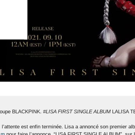
groupe BLACKPINK. #
LISA FIRST SINGLE ALBUM
LALISA 
’attente est enfin terminée. Lisa a annoncé son premier al
a_m
pour faire l’annonce. “LISA FIRST SINGLE ALBUM”, sur l’