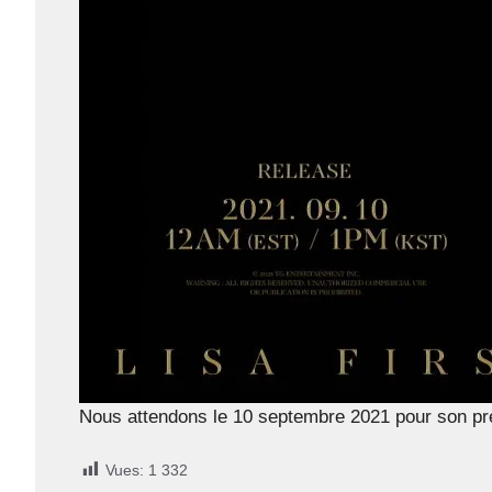
Nous attendons le 10 septembre 2021 pour son pre
Vues:
1 332