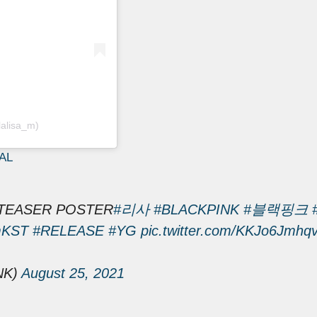
lalisa_m)
AL
 TEASER POSTER
#리사
#BLACKPINK
#블랙핑크
mKST
#RELEASE
#YG
pic.twitter.com/KKJo6Jmhq
NK)
August 25, 2021