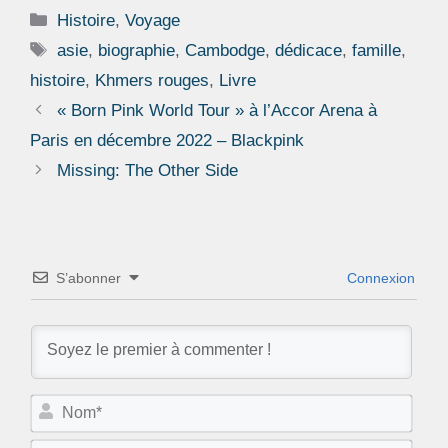
Catégories
Histoire
,
Voyage
Étiquettes
asie
,
biographie
,
Cambodge
,
dédicace
,
famille
,
histoire
,
Khmers rouges
,
Livre
« Born Pink World Tour » à l’Accor Arena à
Paris en décembre 2022 – Blackpink
Missing: The Other Side
S’abonner
Connexion
N
o
m