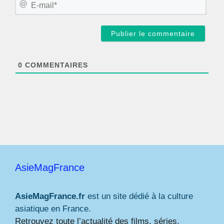
E
*
-
m
a
i
l
*
0
COMMENTAIRES
AsieMagFrance
AsieMagFrance.fr
est un site dédié à la culture
asiatique en France.
Retrouvez toute l’actualité des films, séries,