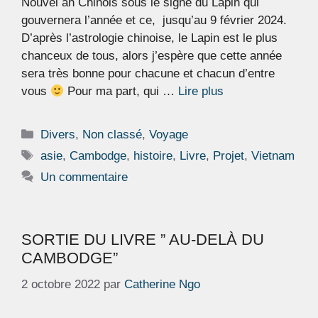
Nouvel an Chinois sous le signe du Lapin qui
gouvernera l’année et ce, jusqu’au 9 février 2024.
D’après l’astrologie chinoise, le Lapin est le plus
chanceux de tous, alors j’espère que cette année
sera très bonne pour chacune et chacun d’entre
vous
Pour ma part, qui …
Lire plus
Catégories
Divers
,
Non classé
,
Voyage
Étiquettes
asie
,
Cambodge
,
histoire
,
Livre
,
Projet
,
Vietnam
Un commentaire
SORTIE DU LIVRE ” AU-DELÀ DU
CAMBODGE”
2 octobre 2022
par
Catherine Ngo