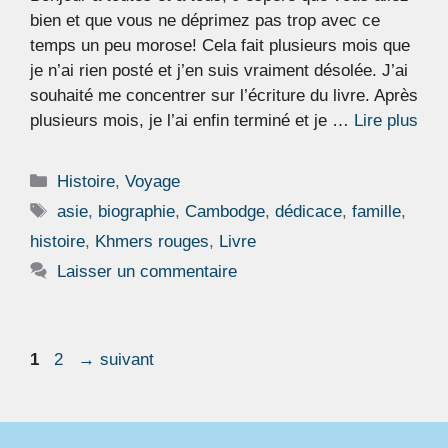
bien et que vous ne déprimez pas trop avec ce
temps un peu morose! Cela fait plusieurs mois que
je n’ai rien posté et j’en suis vraiment désolée. J’ai
souhaité me concentrer sur l’écriture du livre. Après
plusieurs mois, je l’ai enfin terminé et je …
Lire plus
Catégories
Histoire
,
Voyage
Étiquettes
asie
,
biographie
,
Cambodge
,
dédicace
,
famille
,
histoire
,
Khmers rouges
,
Livre
Laisser un commentaire
Page
Page
1
2
→
suivant