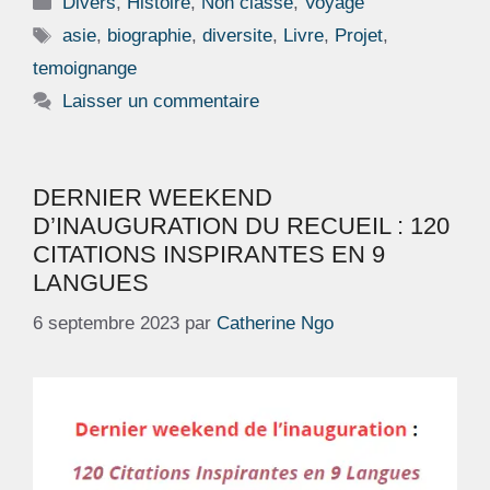
Divers
,
Histoire
,
Non classé
,
Voyage
Étiquettes
asie
,
biographie
,
diversite
,
Livre
,
Projet
,
temoignange
Laisser un commentaire
DERNIER WEEKEND
D’INAUGURATION DU RECUEIL : 120
CITATIONS INSPIRANTES EN 9
LANGUES
6 septembre 2023
par
Catherine Ngo