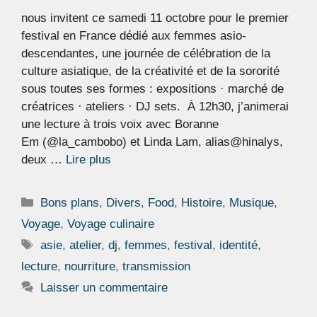
nous invitent ce samedi 11 octobre pour le premier
festival en France dédié aux femmes asio-
descendantes, une journée de célébration de la
culture asiatique, de la créativité et de la sororité
sous toutes ses formes : expositions · marché de
créatrices · ateliers · DJ sets. À 12h30, j’animerai
une lecture à trois voix avec Boranne
Em (@la_cambobo) et Linda Lam, alias@hinalys,
deux …
Lire plus
Catégories
Bons plans
,
Divers
,
Food
,
Histoire
,
Musique
,
Voyage
,
Voyage culinaire
Étiquettes
asie
,
atelier
,
dj
,
femmes
,
festival
,
identité
,
lecture
,
nourriture
,
transmission
Laisser un commentaire