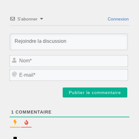
S’abonner
Connexion
N
o
m
E
*
-
m
a
i
l
*
1
COMMENTAIRE