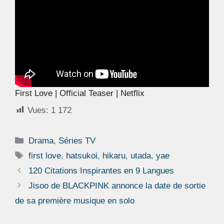
First Love | Official Teaser | Netflix
Vues:
1 172
Catégories
Drama
,
Séries TV
Étiquettes
first love
,
hatsukoi
,
hikaru
,
utada
,
yae
120 Citations Inspirantes en 9 Langues
Jisoo de BLACKPINK annonce la date de sortie
de sa première musique en solo