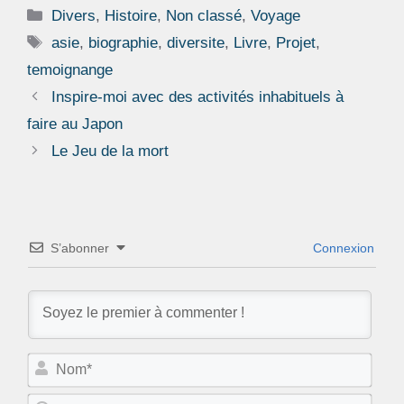
Catégories
Divers
,
Histoire
,
Non classé
,
Voyage
Étiquettes
asie
,
biographie
,
diversite
,
Livre
,
Projet
,
temoignange
Inspire-moi avec des activités inhabituels à
faire au Japon
Le Jeu de la mort
S’abonner
Connexion
N
o
m
E