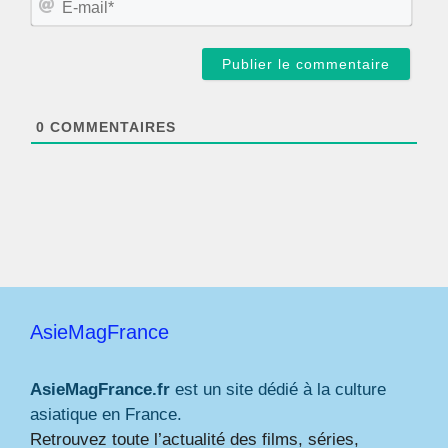
*
-
m
a
i
l
*
0
COMMENTAIRES
AsieMagFrance
AsieMagFrance.fr
est un site dédié à la culture
asiatique en France.
Retrouvez toute l’actualité des films, séries,