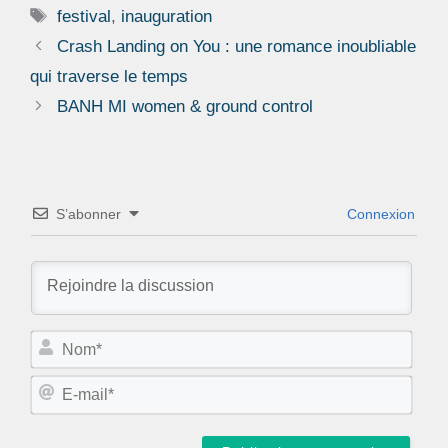
Étiquettes
festival
,
inauguration
Crash Landing on You : une romance inoubliable
qui traverse le temps
BANH MI women & ground control
S’abonner
Connexion
N
o
m
E
*
-
m
a