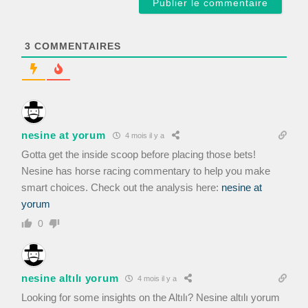
i
l
*
3
COMMENTAIRES
nesine at yorum
4 mois il y a
Gotta get the inside scoop before placing those bets!
Nesine has horse racing commentary to help you make
smart choices. Check out the analysis here:
nesine at
yorum
0
nesine altılı yorum
4 mois il y a
Looking for some insights on the Altılı? Nesine altılı yorum