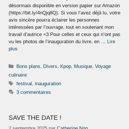
désormais disponible en version papier sur Amazon
(https://bit.ly/4nQjq8Q). Si vous l’avez déjà lu, votre
avis sincère pourra éclairer les personnes
intéressées par l’ouvrage, tout en soutenant mon
travail d’autrice <3 Pour celles et ceux qui n’ont pas
vu les photos de l’inauguration du livre, en …
Lire
plus
Catégories
Bons plans
,
Divers
,
Kpop
,
Musique
,
Voyage
culinaire
Étiquettes
festival
,
inauguration
3 commentaires
SAVE THE DATE !
2 septembre 2025
par
Catherine Ngo