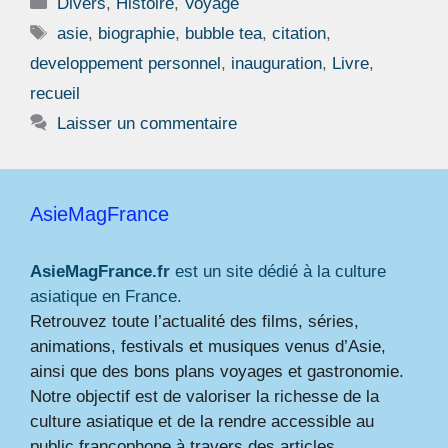
Catégories
Divers
,
Histoire
,
Voyage
Étiquettes
asie
,
biographie
,
bubble tea
,
citation
,
developpement personnel
,
inauguration
,
Livre
,
recueil
Laisser un commentaire
AsieMagFrance
AsieMagFrance.fr
est un site dédié à la culture
asiatique en France.
Retrouvez toute l’actualité des films, séries,
animations, festivals et musiques venus d’Asie,
ainsi que des bons plans voyages et gastronomie.
Notre objectif est de valoriser la richesse de la
culture asiatique et de la rendre accessible au
public francophone à travers des articles,