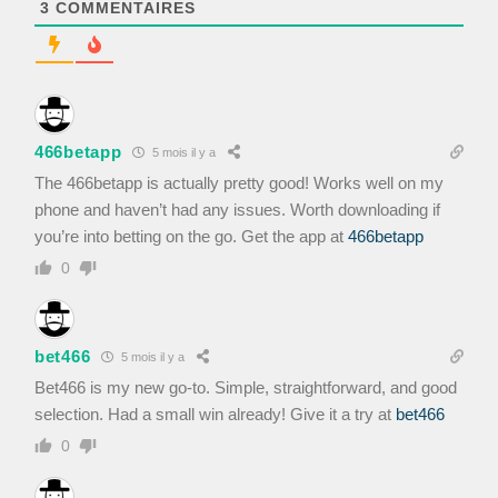
3
COMMENTAIRES
466betapp
5 mois il y a
The 466betapp is actually pretty good! Works well on my
phone and haven’t had any issues. Worth downloading if
you’re into betting on the go. Get the app at
466betapp
0
bet466
5 mois il y a
Bet466 is my new go-to. Simple, straightforward, and good
selection. Had a small win already! Give it a try at
bet466
0