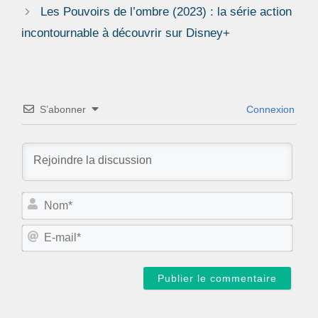
Les Pouvoirs de l’ombre (2023) : la série action
incontournable à découvrir sur Disney+
S’abonner
Connexion
N
o
m
E
*
-
m
a
i
l
*