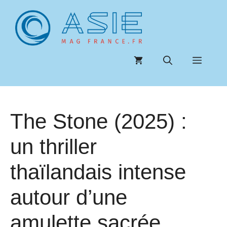
Aller
au
contenu
Menu
The Stone (2025) :
un thriller
thaïlandais intense
autour d’une
amulette sacrée