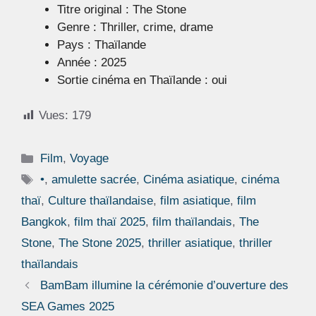
Titre original : The Stone
Genre : Thriller, crime, drame
Pays : Thaïlande
Année : 2025
Sortie cinéma en Thaïlande : oui
Vues:
179
Catégories
Film
,
Voyage
Étiquettes
•
,
amulette sacrée
,
Cinéma asiatique
,
cinéma
thaï
,
Culture thaïlandaise
,
film asiatique
,
film
Bangkok
,
film thaï 2025
,
film thaïlandais
,
The
Stone
,
The Stone 2025
,
thriller asiatique
,
thriller
thaïlandais
BamBam illumine la cérémonie d’ouverture des
SEA Games 2025