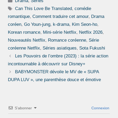
Drama
,
Séries
Étiquettes
Can This Love Be Translated
,
comédie
romantique
,
Comment traduire cet amour
,
Drama
coréen
,
Go Youn-jung
,
k-drama
,
Kim Seon-ho
,
Korean romance
,
Mini-série Netflix
,
Netflix 2026
,
Nouveautés Netflix
,
Romance coréenne
,
Série
coréenne Netflix
,
Séries asiatiques
,
Sota Fukushi
Les Pouvoirs de l’ombre (2023) : la série action
incontournable à découvrir sur Disney+
BABYMONSTER dévoile le MV de « SUPA
DUPA LUV », une parenthèse douce et émotive
S’abonner
Connexion