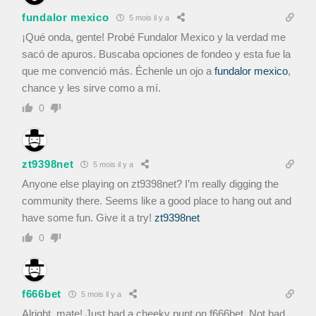
fundalor mexico
5 mois il y a
¡Qué onda, gente! Probé Fundalor Mexico y la verdad me
sacó de apuros. Buscaba opciones de fondeo y esta fue la
que me convenció más. Échenle un ojo a
fundalor mexico
,
chance y les sirve como a mí.
0
zt9398net
5 mois il y a
Anyone else playing on zt9398net? I’m really digging the
community there. Seems like a good place to hang out and
have some fun. Give it a try!
zt9398net
0
f666bet
5 mois il y a
Alright, mate! Just had a cheeky punt on f666bet. Not bad,