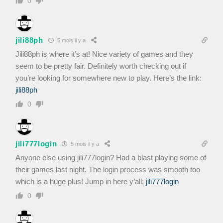
0
jili88ph
5 mois il y a
Jili88ph is where it’s at! Nice variety of games and they
seem to be pretty fair. Definitely worth checking out if
you’re looking for somewhere new to play. Here’s the link:
jili88ph
0
jili777login
5 mois il y a
Anyone else using jili777login? Had a blast playing some of
their games last night. The login process was smooth too
which is a huge plus! Jump in here y’all:
jili777login
0