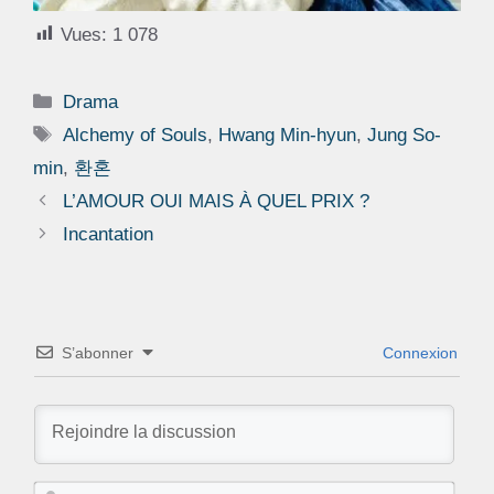
Vues:
1 078
Catégories
Drama
Étiquettes
Alchemy of Souls
,
Hwang Min-hyun
,
Jung So-
min
,
환혼
L’AMOUR OUI MAIS À QUEL PRIX ?
Incantation
S’abonner
Connexion
N