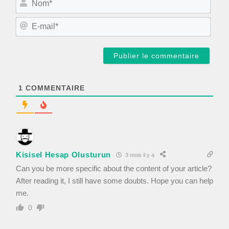
o
m
E
*
-
m
a
i
l
*
1
COMMENTAIRE
Kisisel Hesap Olusturun
3 mois il y a
Can you be more specific about the content of your article?
After reading it, I still have some doubts. Hope you can help
me.
0