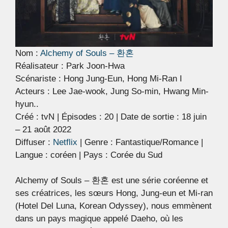
Nom :
Alchemy of Souls – 환혼
Réalisateur : Park Joon-Hwa
Scénariste : Hong Jung-Eun, Hong Mi-Ran I
Acteurs : Lee Jae-wook, Jung So-min, Hwang Min-
hyun..
Créé : tvN | Épisodes : 20 | Date de sortie : 18 juin
– 21 août 2022
Diffuser :
Netflix
| Genre : Fantastique/Romance |
Langue : coréen | Pays : Corée du Sud
Alchemy of Souls – 환혼 est une série coréenne et
ses créatrices, les sœurs Hong, Jung-eun et Mi-ran
(Hotel Del Luna, Korean Odyssey), nous emmènent
dans un pays magique appelé Daeho, où les