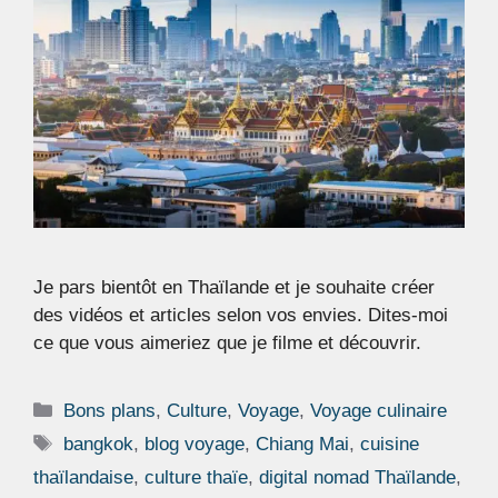
Je pars bientôt en Thaïlande et je souhaite créer
des vidéos et articles selon vos envies. Dites-moi
ce que vous aimeriez que je filme et découvrir.
Catégories
Bons plans
,
Culture
,
Voyage
,
Voyage culinaire
Étiquettes
bangkok
,
blog voyage
,
Chiang Mai
,
cuisine
thaïlandaise
,
culture thaïe
,
digital nomad Thaïlande
,