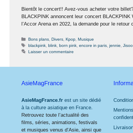
Bientôt le concert!! Avez-vous acheter votre bille
BLACKPINK annoncent leur concert BLACKPINK W
l’Accor Arena en 2022, la demande pour le reto
Catégories
Bons plans
,
Divers
,
Kpop
,
Musique
Étiquettes
blackpink
,
blink
,
born pink
,
encore in paris
,
jennie
,
Jisoo
Laisser un commentaire
AsieMagFrance
Informa
AsieMagFrance.fr
est un site dédié
Conditio
à la culture asiatique en France.
Mentions
Retrouvez toute l’actualité des
confident
films, séries, animations, festivals
Livraiso
et musiques venus d’Asie, ainsi que