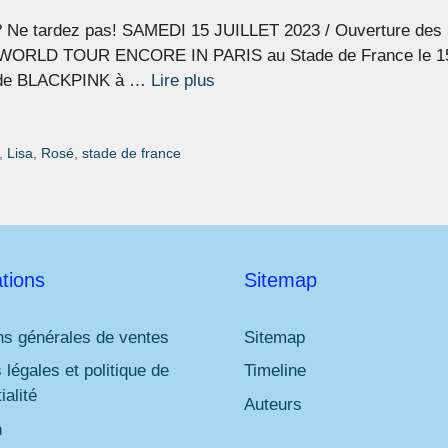
t? Ne tardez pas! SAMEDI 15 JUILLET 2023 / Ouverture des por
ORLD TOUR ENCORE IN PARIS au Stade de France le 15 ju
ur de BLACKPINK à …
Lire plus
,
Lisa
,
Rosé
,
stade de france
tions
Sitemap
ns générales de ventes
Sitemap
 légales et politique de
Timeline
ialité
Auteurs
n