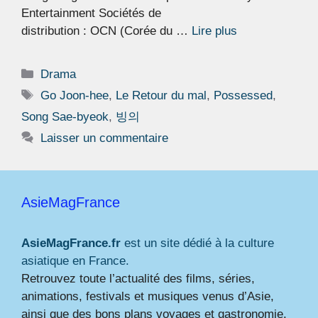
Entertainment Sociétés de
distribution : OCN (Corée du …
Lire plus
Catégories
Drama
Étiquettes
Go Joon-hee
,
Le Retour du mal
,
Possessed
,
Song Sae-byeok
,
빙의
Laisser un commentaire
AsieMagFrance
AsieMagFrance.fr
est un site dédié à la culture
asiatique en France.
Retrouvez toute l’actualité des films, séries,
animations, festivals et musiques venus d’Asie,
ainsi que des bons plans voyages et gastronomie.