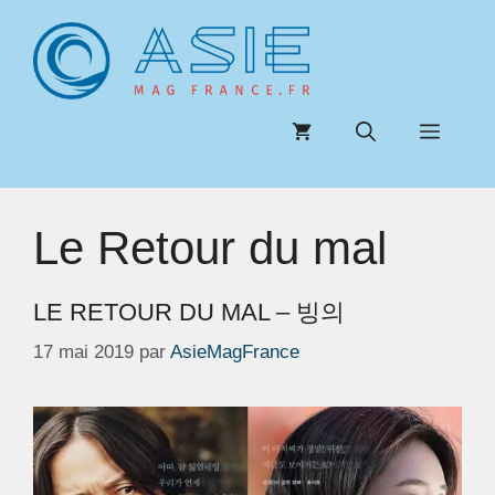
Aller
au
contenu
Menu
Le Retour du mal
LE RETOUR DU MAL – 빙의
17 mai 2019
par
AsieMagFrance