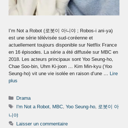
I’m Not a Robot (로봇이 아니야 ; Robos-i ani-ya)
est une série télévisée sud-coréenne et
actuellement toujours disponible sur Netflix France
en 16 épisodes. La série a été diffusée sur MBC en
2018. Les acteurs principaux sont Yoo Seung-ho,
Chae Soo-bin, Uhm Ki-joon … Kim Min-kyu (Yoo
Seung-ho) vit une vie isolée en raison d’une …
Lire
plus
Catégories
Drama
Étiquettes
I'm Not a Robot
,
MBC
,
Yoo Seung-ho
,
로봇이 아
니야
Laisser un commentaire