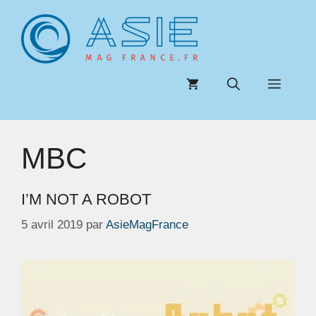
Aller
au
contenu
Menu
MBC
I’M NOT A ROBOT
5 avril 2019
par
AsieMagFrance