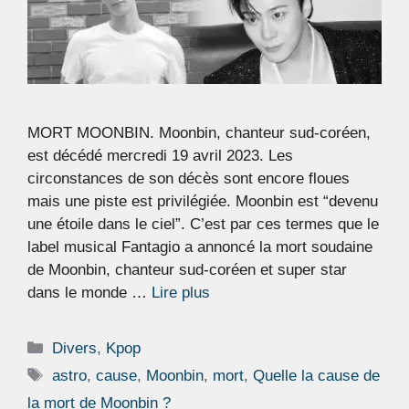
MORT MOONBIN. Moonbin, chanteur sud-coréen,
est décédé mercredi 19 avril 2023. Les
circonstances de son décès sont encore floues
mais une piste est privilégiée. Moonbin est “devenu
une étoile dans le ciel”. C’est par ces termes que le
label musical Fantagio a annoncé la mort soudaine
de Moonbin, chanteur sud-coréen et super star
dans le monde …
Lire plus
Catégories
Divers
,
Kpop
Étiquettes
astro
,
cause
,
Moonbin
,
mort
,
Quelle la cause de
la mort de Moonbin ?