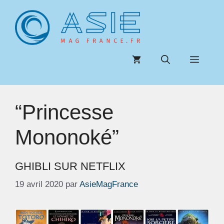
Aller
au
contenu
Menu
“Princesse
Mononoké”
GHIBLI SUR NETFLIX
19 avril 2020
par
AsieMagFrance