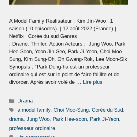
A Model Family Réalisateur : Kim Jin-Woo | 1
saison (10 episodes) | 12 août 2022 (France) |
Netflix | Corée du sud Genres
: Drame, Thriller, Action Acteurs : Jung Woo, Park
Hee-Soon, Yoon Jin-Seo, Park Ji-Yeon, Choi Moo-
Sung, Kim Sung-Oh, Oh Gwang-Rok, Lee Moon-Sik
Synopsis : “Park Dong-ha est un professeur
ordinaire qui est sur le point de faire faillite et de
divorcer. Après avoir volé de …
Lire plus
Catégories
Drama
Étiquettes
a model family
,
Choi Moo-Sung
,
Corée du Sud
,
drama
,
Jung Woo
,
Park Hee-soon
,
Park Ji-Yeon
,
professeur ordinaire