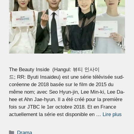
The Beauty Inside (Hangul: 뷰티 인사이
드; RR: Byuti Insaideu) est une série télévisée sud-
coréenne de 2018 basée sur le film de 2015 du
même nom; avec Seo Hyun-jin, Lee Min-ki, Lee Da-
hee et Ahn Jae-hyun. Il a été créé pour la première
fois sur JTBC le 1er octobre 2018. Et en France
actuellement la série est disponible en …
Lire plus
Catégories
Drama