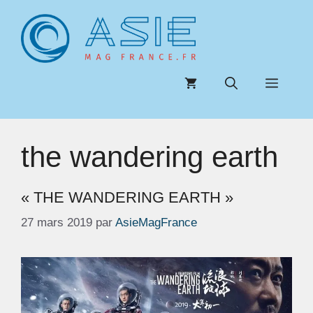
Aller
au
contenu
Menu
the wandering earth
« THE WANDERING EARTH »
27 mars 2019
par
AsieMagFrance