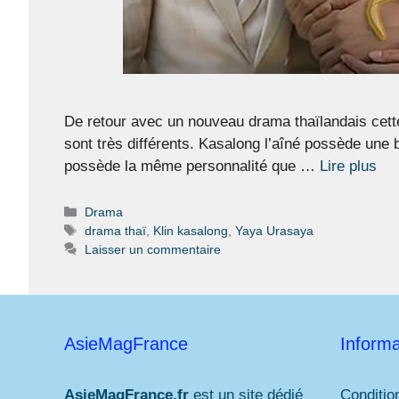
De retour avec un nouveau drama thaïlandais cette 
sont très différents. Kasalong l’aîné possède une
possède la même personnalité que …
Lire plus
Catégories
Drama
Étiquettes
drama thaï
,
Klin kasalong
,
Yaya Urasaya
Laisser un commentaire
AsieMagFrance
Informa
AsieMagFrance.fr
est un site dédié
Conditio