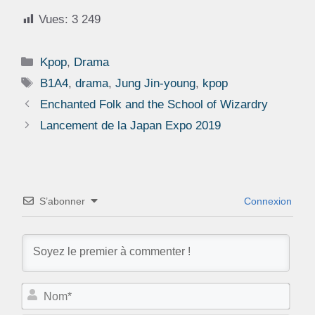
Vues:
3 249
Catégories
Kpop
,
Drama
Étiquettes
B1A4
,
drama
,
Jung Jin-young
,
kpop
Enchanted Folk and the School of Wizardry
Lancement de la Japan Expo 2019
S’abonner
Connexion
N
o