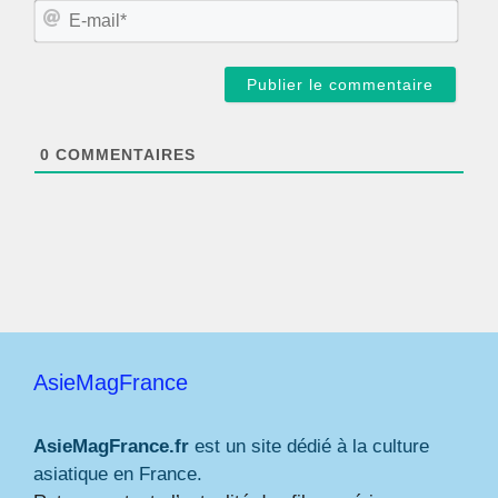
m
E
*
-
m
a
i
l
*
0
COMMENTAIRES
AsieMagFrance
AsieMagFrance.fr
est un site dédié à la culture
asiatique en France.