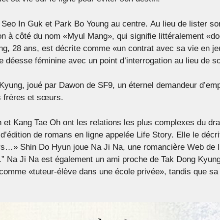
e Seo In Guk et Park Bo Young au centre. Au lieu de lister 
on à côté du nom «Myul Mang», qui signifie littéralement «do
g, 28 ans, est décrite comme «un contrat avec sa vie en jeu
déesse féminine avec un point d’interrogation au lieu de s
yung, joué par Dawon de SF9, un éternel demandeur d’emplo
 frères et sœurs.
t Kang Tae Oh ont les relations les plus complexes du dra
’édition de romans en ligne appelée Life Story. Elle le déc
urs…» Shin Do Hyun joue Na Ji Na, une romancière Web de l’e
u.” Na Ji Na est également un ami proche de Tak Dong Kyung
e comme «tuteur-élève dans une école privée», tandis que sa