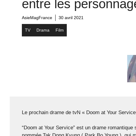
entre les personnag
AsieMagFrance
30 avril 2021
TV
Drama
Film
Le prochain drame de tvN « Doom at Your Service »
“Doom at Your Service” est un drame romantique s
nommée Tak Dong Kyung ( Park Bo Young ), qui met 