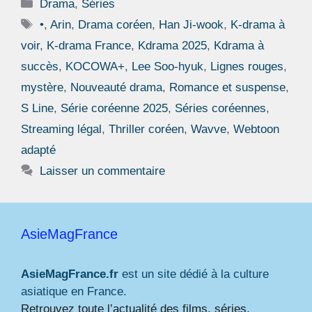
Catégories
Drama
,
Séries
Étiquettes
•
,
Arin
,
Drama coréen
,
Han Ji-wook
,
K-drama à
voir
,
K-drama France
,
Kdrama 2025
,
Kdrama à
succès
,
KOCOWA+
,
Lee Soo-hyuk
,
Lignes rouges
,
mystère
,
Nouveauté drama
,
Romance et suspense
,
S Line
,
Série coréenne 2025
,
Séries coréennes
,
Streaming légal
,
Thriller coréen
,
Wavve
,
Webtoon
adapté
Laisser un commentaire
AsieMagFrance
AsieMagFrance.fr
est un site dédié à la culture
asiatique en France.
Retrouvez toute l’actualité des films, séries,