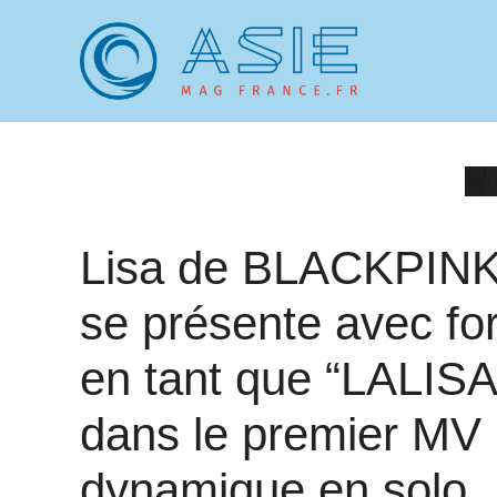
Aller
au
contenu
Lisa de BLACKPIN
se présente avec fo
en tant que “LALISA
dans le premier MV
dynamique en solo