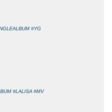
INGLEALBUM
#YG
LBUM
#LALISA
#MV