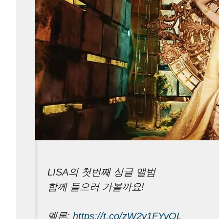
LISA의 첫번째 싱글 앨범
함께 들으러 가볼까요!
멜론:
https://t.co/zW2v1FYvQL