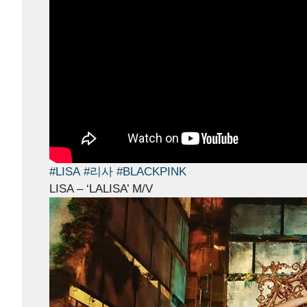
#LISA
#리사
#BLACKPINK
LISA – ‘LALISA’ M/V