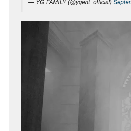
— YG FAMILY (@ygent_official)
Septe