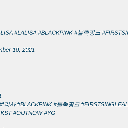
#LISA
#LALISA
#BLACKPINK
#블랙핑크
#FIRSTS
mber 10, 2021
1
B
#리사
#BLACKPINK
#블랙핑크
#FIRSTSINGLEA
mKST
#OUTNOW
#YG