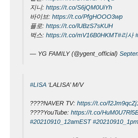
지니:
https://t.co/S6jQM0UiYh
바이브:
https://t.co/PfgHOOO3wp
플로:
https://t.co/lUBzS7sKUH
벅스:
https://t.co/mV16B0HKMT
#리사
— YG FAMILY (@ygent_official)
Septe
#LISA
‘LALISA’ M/V
????NAVER TV:
https://t.co/f2Jm9qcZj
????YouTube:
https://t.co/HuM0U7Rl5
#20210910_12amEST
#20210910_1p