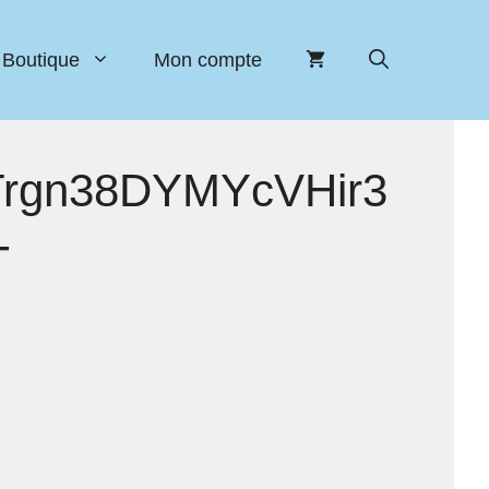
Boutique
Mon compte
gn38DYMYcVHir3
-