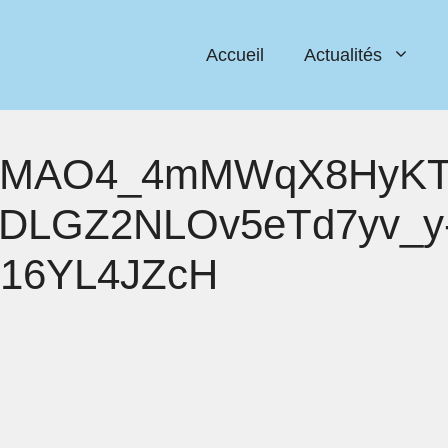
Accueil
Actualités
MAO4_4mMWqX8HyKTr
DLGZ2NLOv5eTd7yv_y
n16YL4JZcH